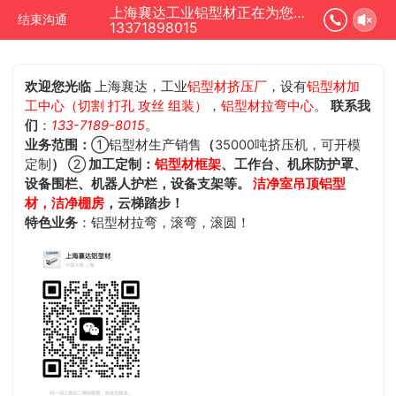
上海襄达工业铝型材正在为您服务
结束沟通
13371898015
欢迎您光临
上海襄达，工业
铝型材挤压厂
，设有
铝型材加
工中心（切割 打孔 攻丝 组装）
，
铝型材拉弯中心
。
联系我
们
：
133-7189-8015
。
业务范围：
①铝型材生产销售
（
35000吨挤压机，可开模
定制
）
②
加工定制：
铝型材框架
、工作台、机床防护罩、
设备围栏、机器人护栏，设备支架等。
洁净室吊顶铝型
材，洁净棚房
，云梯踏步！
特色业务
：铝型材拉弯，滚弯，滚圆！