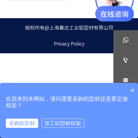
版权所有@上海襄达工业铝型材有限公司

Privacy Policy


×
欢迎来到本网站，请问需要采购铝型材还是要定做

框架？
采购铝型材
加工铝型材框架



Home
Email
Phone