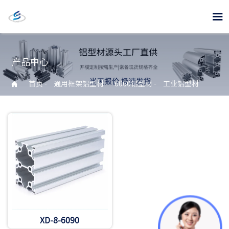

产品中心

首页
-
通用框架铝型材
-
6060铝型材
-
工业铝型材
XD-8-6090