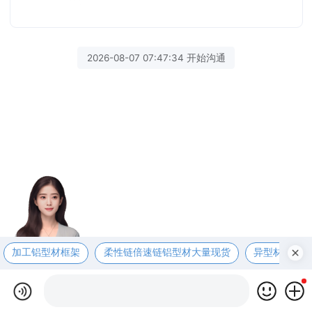
2026-08-07 07:47:34 开始沟通
加工铝型材框架
柔性链倍速链铝型材大量现货
异型材开模