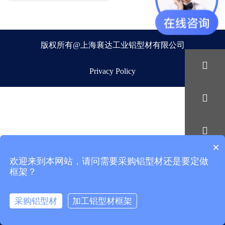
版权所有@上海襄达工业铝型材有限公司

Privacy Policy


×
欢迎来到本网站，请问需要采购铝型材还是要定做

框架？
采购铝型材
加工铝型材框架



Home
Email
Phone