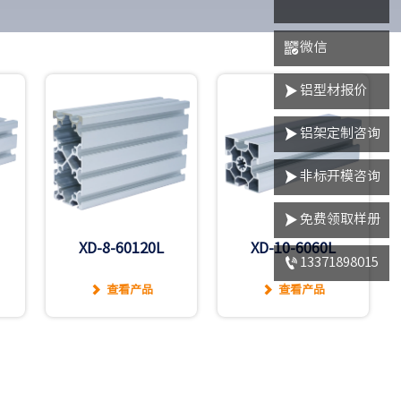

微信

铝型材报价

铝架定制咨询

非标开模咨询

免费领取样册
XD-8-60120L
XD-10-6060L

13371898015
查看产品
查看产品

