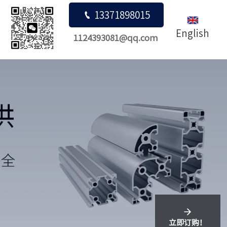

13371898015
English
1124393081@qq.com
立即订购！