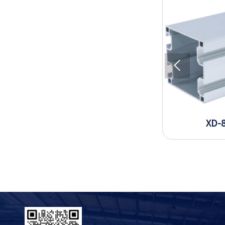

XD-6-2525
XD-