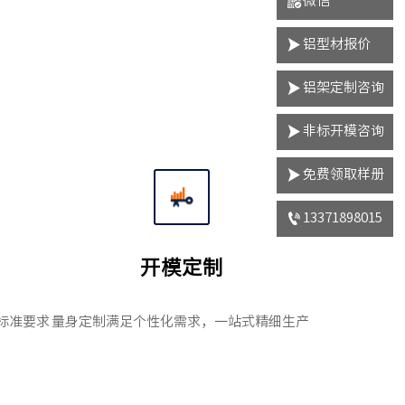

微信

铝型材报价

铝架定制咨询

非标开模咨询

免费领取样册

13371898015
开模定制
标准要求
量身定制满足个性化需求，一站式精细生产