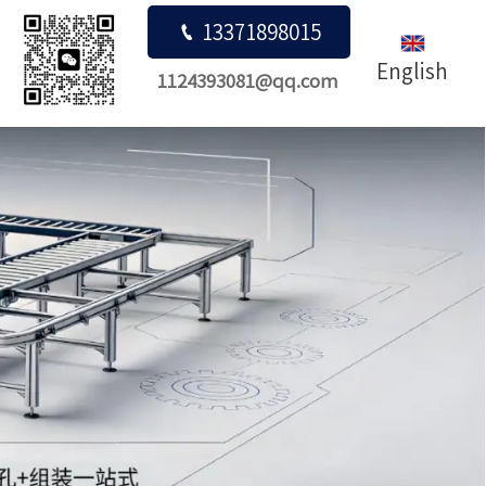

13371898015
English
1124393081@qq.com