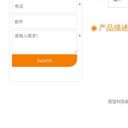
◉ 产品描
Submit
铝型材及