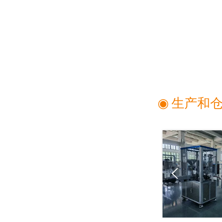
◉ 生产和
