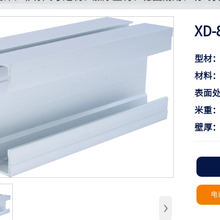
XD-
型材：
材料：铝
表面
米重：2
壁厚：
电话
›