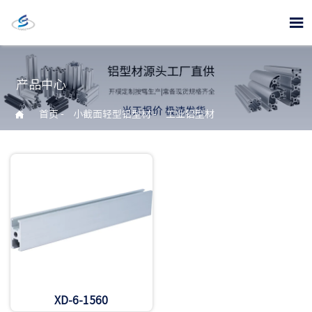

产品中心

首页
-
小截面轻型铝型材
-
工业铝型材
XD-6-1560