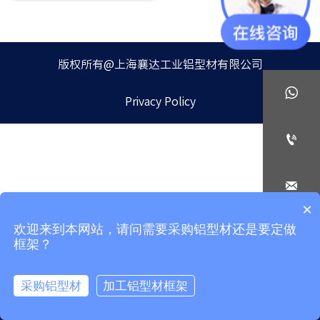
版权所有@上海襄达工业铝型材有限公司

Privacy Policy


×
欢迎来到本网站，请问需要采购铝型材还是要定做

框架？
采购铝型材
加工铝型材框架



Home
Email
Phone