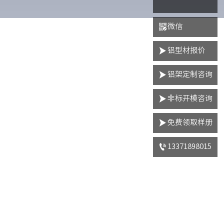

微信

铝型材报价

铝架定制咨询

非标开模咨询

免费领取样册

13371898015