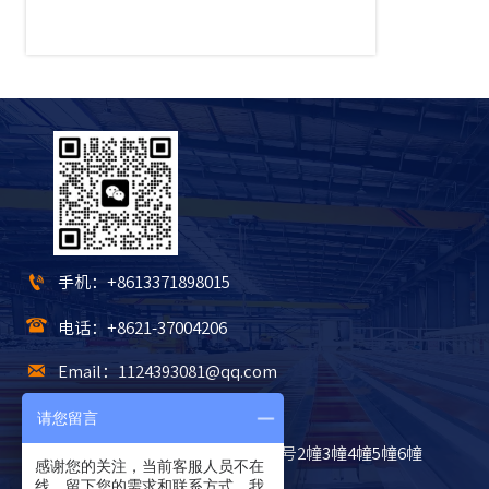

手机：+8613371898015

电话：+8621-37004206

Email：1124393081@qq.com

WhatsApp：+8613371898015
请您留言

地址：上海市松江区松东路328号2幢3幢4幢5幢6幢
感谢您的关注，当前客服人员不在
线，留下您的需求和联系方式，我