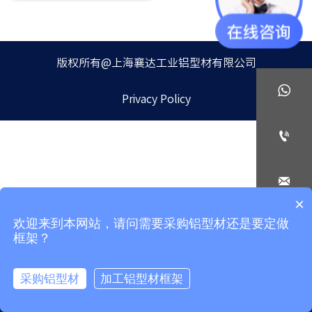
版权所有@上海襄达工业铝型材有限公司

Privacy Policy


×
欢迎来到本网站，请问需要采购铝型材还是要定做

框架？
采购铝型材
加工铝型材框架



Home
Email
Phone