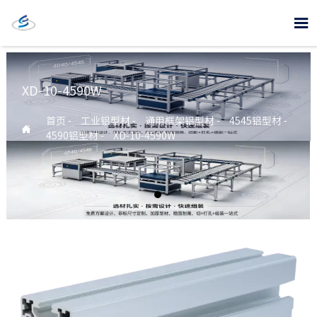

XD-10-4590W
首页
-
工业铝型材
-
通用框架铝型材
-
4545铝型材
-

4590铝型材
-
XD-10-4590W