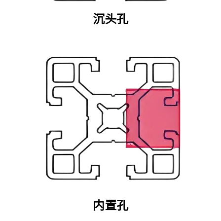
沉头孔
内置孔