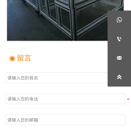


◉ 留言

姓名

电话
邮箱