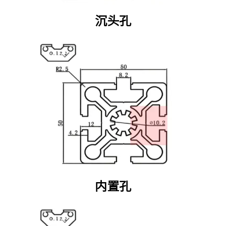
沉头孔
内置孔