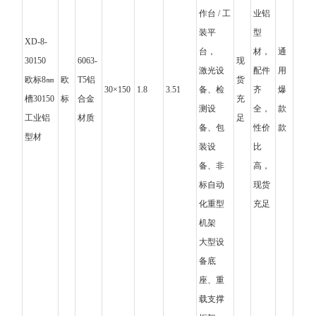
作台 / 工
业铝
装平
型
XD-8-
台，
材，
通
30150
6063-
现
激光设
配件
用
欧标8㎜
欧
T5铝
货
30×150
1.8
3.51
备、检
齐
爆
槽30150
标
合金
充
测设
全，
款
工业铝
材质
足
备、包
性价
款
型材
装设
比
备、非
高，
标自动
现货
化重型
充足
机架
大型设
备底
座、重
载支撑