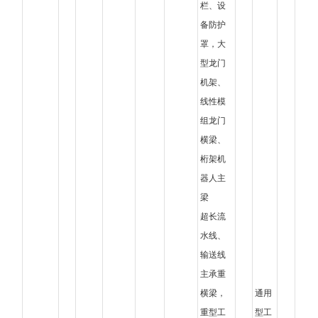
栏、设
备防护
罩，大
型龙门
机架、
线性模
组龙门
横梁、
桁架机
器人主
梁
超长流
水线、
输送线
主承重
横梁，
通用
重型工
型工