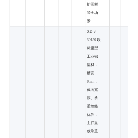
护围栏
等全场
景
XD-8-
30150 欧
标重型
工业铝
型材，
槽宽
8mm，
截面宽
厚、承
重性能
优异，
主打重
载承重