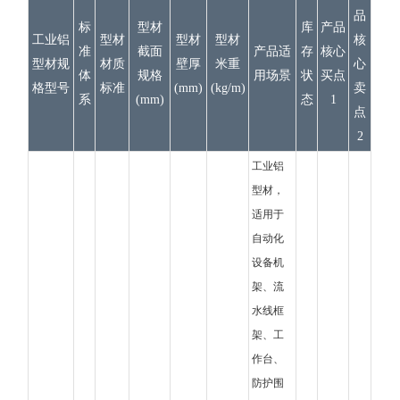
品
标
型材
库
产品
工业铝
型材
型材
型材
核
准
截面
产品适
存
核心
型材规
材质
壁厚
米重
心
体
规格
用场景
状
买点
格型号
标准
(mm)
(kg/m)
卖
系
(mm)
态
1
点
2
工业铝
型材，
适用于
自动化
设备机
架、流
水线框
架、工
作台、
防护围