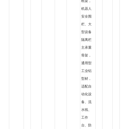
框架，
机器人
安全围
栏、大
型设备
隔离栏
主承重
骨架，
通用型
工业铝
型材，
适配自
动化设
备、流
水线、
工作
台、防