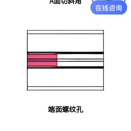
A面切斜角
端面螺纹孔