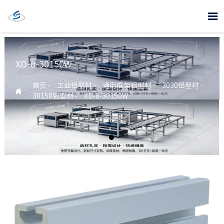

XD-8-30150W
首页
-
工业铝型材
-
通用框架铝型材
-
3030铝型材
-

30150铝型材
-
XD-8-30150W