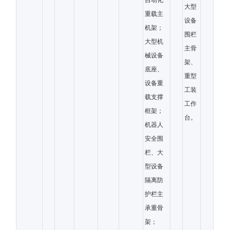
自动化
大型
重载主
设备
机架；
围栏
大型机
主骨
械设备
架、
底座、
重型
设备重
工装
载支撑
工作
框架；
台。
机器人
安全围
栏、大
型设备
隔离防
护栏主
承重骨
架；