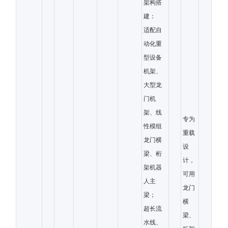
架构搭
建：
适配自
动化重
型设备
机架、
大型龙
门机
架、线
专为
性模组
重载
龙门横
设
梁、桁
计，
架机器
可用
人主
龙门
梁；
横
超长流
梁、
水线、