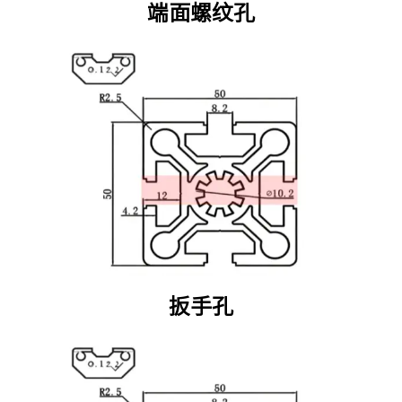
端面螺纹孔
扳手孔