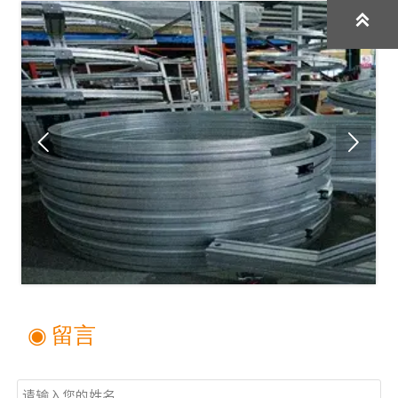



◉ 留言
姓名