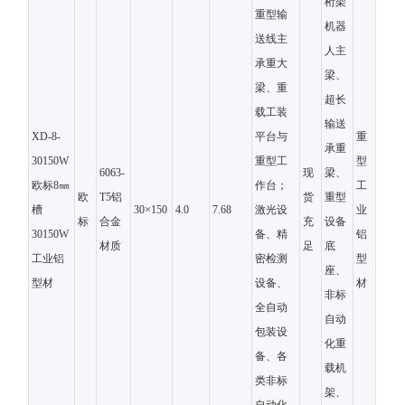
桁架
重型输
机器
送线主
人主
承重大
梁、
梁、重
超长
载工装
输送
XD-8-
平台与
重
承重
30150W
重型工
型
6063-
现
梁、
欧标8㎜
作台；
工
欧
T5铝
货
重型
槽
30×150
4.0
7.68
激光设
业
标
合金
充
设备
30150W
备、精
铝
材质
足
底
工业铝
密检测
型
座、
型材
设备、
材
非标
全自动
自动
包装设
化重
备、各
载机
类非标
架、