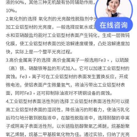
液的90%，其他三种无机酸有协同辅助作用，约占有浸蚀液的
10%。
2.氧化剂的选择 氧化剂的光亮酸性脱脂剂中光亮功能，它能增
加工业铝型材的光亮度，一般选择双氧水或亚硝酸盐等。双氧
水和亚硝酸盐均能对工业铝型材表面产生钝化，生成一层微钝
化膜，使工业铝型材表面凹处溶解速度缓慢，凸处溶解速度加
快，实际上是一个整平光亮过程。
3.高价金属离子的选择 高价金属离子一般选用Fe3﹢，以硫酸
（高）铁、硝酸铁等盐的形式加入。它可以加速工业铝型材的
腐蚀。Fe3﹢离子可在工业铝型材的表面发生置换反应，开成
微电池，使铝表面产生微量氢气，将油污带出工业铝型材表
面，同时Fe3﹢还可抑制除油液对不锈钢设备的腐蚀。
4.工业铝型材表面活性剂的选择 工业铝型材表面活性剂可以提
高工业铝型材表面的湿润性，降低油污的附着力，使油污乳化
后均匀地分散到脱脂液中，在酸性脱脂液中，选择耐酸的非离
子或阴离子表面活性剂，以长链脂肪醇聚氧乙烯醚，烷基酚聚
氧乙烯醚，烷基二甲基胺氧化物为佳。通过实验，归纳了光亮