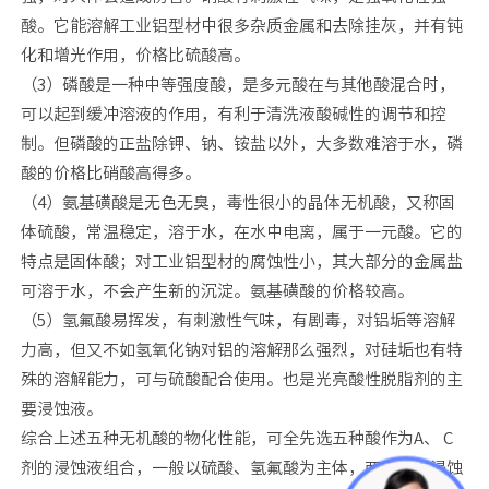
酸。它能溶解工业铝型材中很多杂质金属和去除挂灰，并有钝
化和增光作用，价格比硫酸高。
（3）磷酸是一种中等强度酸，是多元酸在与其他酸混合时，
可以起到缓冲溶液的作用，有利于清洗液酸碱性的调节和控
制。但磷酸的正盐除钾、钠、铵盐以外，大多数难溶于水，磷
酸的价格比硝酸高得多。
（4）氨基磺酸是无色无臭，毒性很小的晶体无机酸，又称固
体硫酸，常温稳定，溶于水，在水中电离，属于一元酸。它的
特点是固体酸；对工业铝型材的腐蚀性小，其大部分的金属盐
可溶于水，不会产生新的沉淀。氨基磺酸的价格较高。
（5）氢氟酸易挥发，有刺激性气味，有剧毒，对铝垢等溶解
力高，但又不如氢氧化钠对铝的溶解那么强烈，对硅垢也有特
殊的溶解能力，可与硫酸配合使用。也是光亮酸性脱脂剂的主
要浸蚀液。
综合上述五种无机酸的物化性能，可全先选五种酸作为A、 C
剂的浸蚀液组合，一般以硫酸、氢氟酸为主体，两者约占浸蚀