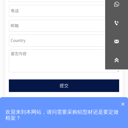




提交
×
欢迎来到本网站，请问需要采购铝型材还是要定做
框架？
版权所有@上海襄达工业铝型材有限公司