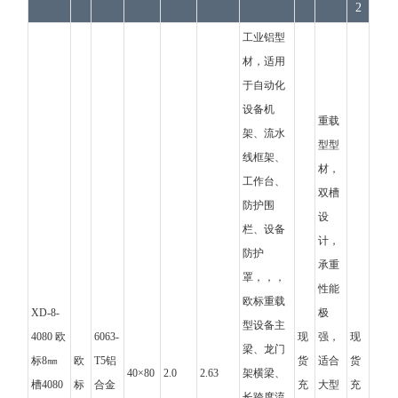
2
工业铝型
材，适用
于自动化
设备机
重载
架、流水
型型
线框架、
材，
工作台、
双槽
防护围
设
栏、设备
计，
防护
承重
罩，，，
性能
欧标重载
XD-8-
极
型设备主
4080 欧
6063-
现
强，
现
梁、龙门
标8㎜
欧
T5铝
货
适合
货
40×80
2.0
2.63
架横梁、
槽4080
标
合金
充
大型
充
长跨度流