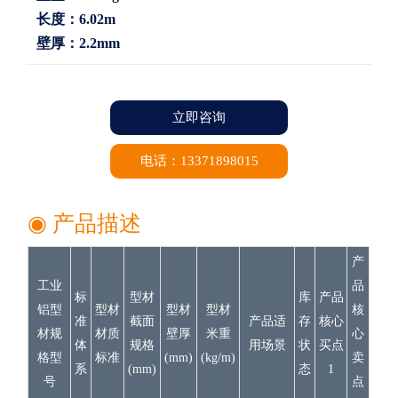
长度：6.02m
壁厚：2.2mm
立即咨询
电话：13371898015
◉ 产品描述
产
工业
品
标
型材
库
产品
铝型
型材
型材
型材
核
准
截面
产品适
存
核心
材规
材质
壁厚
米重
心
体
规格
用场景
状
买点
格型
标准
(mm)
(kg/m)
卖
系
(mm)
态
1
号
点