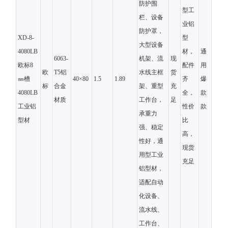
防护围
型工
栏、设备
业铝
防护罩，
XD-8-
型
大型设备
4080LB
材，
通
6063-
机架、流
现
欧标8
配件
用
欧
T5铝
水线主框
货
㎜槽
40×80
1.5
1.89
齐
爆
标
合金
架、重型
充
4080LB
全，
款
材质
工作台，
足
工业铝
性价
款
承重力
型材
比
强、稳定
高，
性好，通
现货
用型工业
充足
铝型材，
适配自动
化设备、
流水线、
工作台、