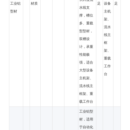
工业铝
材质
足
设备
足
水线支
型材
主机
撑，槽位
架、
多、重载
流水
型型材，
线主
双槽设
框
计，承重
架、
性能极
重载
强，适合
工作
大型设备
台
主机架、
流水线主
框架、重
载工作台
工业铝型
材，适用
于自动化