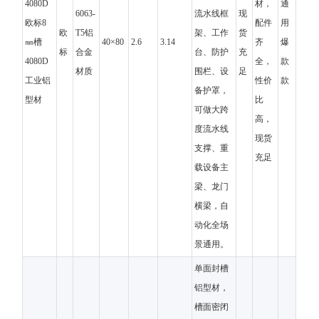
4080D
材，
通
6063-
流水线框
现
欧标8
配件
用
欧
T5铝
架、工作
货
㎜槽
40×80
2.6
3.14
齐
爆
标
合金
台、防护
充
4080D
全，
款
材质
围栏、设
足
工业铝
性价
款
备护罩，
型材
比
可做大跨
高，
度流水线
现货
支撑、重
充足
载设备主
梁、龙门
横梁，自
动化全场
景通用。
单面封槽
铝型材，
槽面密闭