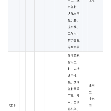
用型工业
充足
铝型材，
适配自动
化设备、
流水线、
工作台、
防护围栏
等全场景
加厚款欧
标铝型
材，多槽
通用性
强、加厚
通用
型材承重
型工
可靠，常
业铝
用于自动
XD-8-
型
化机架、