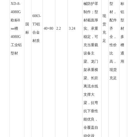
XD-8-
械防护罩
型
标
4080G
制作；型
材，
铝
6063-
现
欧标8
材截面厚
配件
型
国
T5铝
货
㎜槽
40×80
2.2
3.24
实、承重
齐
材
标
合金
充
4080G
稳定，可
全，
多
材质
足
工业铝
充当重载
性价
槽
型材
设备主
比
通
梁、龙门
高，
用
架承重横
现货
梁、长距
充足
离流水线
支撑大
梁，抗弯
抗下垂性
能优良，
全覆盖自
动化设