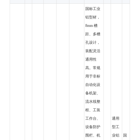
国标工业
铝型材，
8mm 槽
距、多槽
孔设计，
装配灵活
通用性
高。常规
用于非标
自动化设
备机架、
流水线整
框、工装
工作台、
通用
设备防护
型工
围栏、机
业铝
国