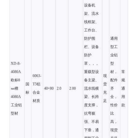
设备机
架、流水
线框架、
工作台、
防护围
通用
栏、设备
型工
防护
业铝
XD-8-
罩，，，
型
4080A
重载型设
材，
常
6063-
现
欧标8
备主梁、
配件
规
国
T5铝
货
㎜槽
40×80
2.0
2.00
流水线横
齐
通
标
合金
充
4080A
梁、长跨
全，
用
材质
足
工业铝
度支撑，
性价
款
型材
抗弯极
比
强、不易
高，
下垂，通
现货