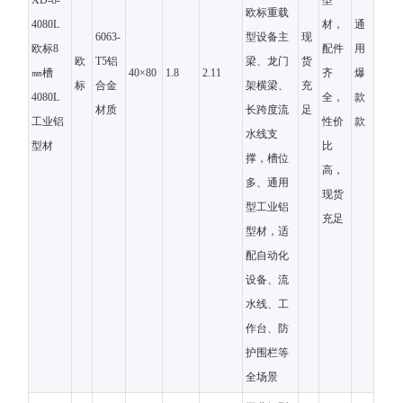
XD-8-
型
欧标重载
4080L
材，
通
6063-
型设备主
现
欧标8
配件
用
欧
T5铝
梁、龙门
货
㎜槽
40×80
1.8
2.11
齐
爆
标
合金
架横梁、
充
4080L
全，
款
材质
长跨度流
足
工业铝
性价
款
水线支
型材
比
撑，槽位
高，
多、通用
现货
型工业铝
充足
型材，适
配自动化
设备、流
水线、工
作台、防
护围栏等
全场景