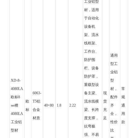
工业铝型
材，适用
于自动化
设备机
架、流水
线框架、
工作台、
通用
防护围
型工
栏、设备
业铝
防护罩，
XD-8-
型
重载型设
4080LA
材，
常
6063-
备主梁、
现
欧标8
配件
规
欧
T5铝
流水线横
货
㎜槽
40×80
1.8
2.22
齐
通
标
合金
梁、长跨
充
4080LA
全，
用
材质
度支撑，
足
工业铝
性价
款
抗弯极
型材
比
强、不易