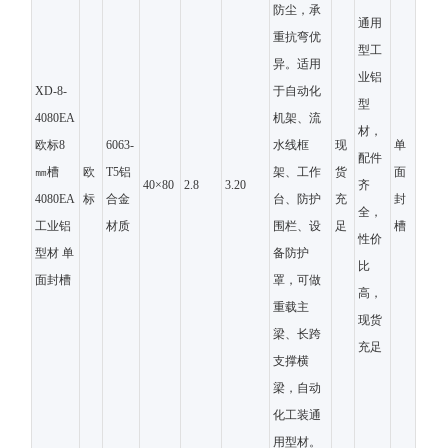
防尘，承
通用
重抗弯优
型工
异。适用
业铝
XD-8-
于自动化
型
4080EA
机架、流
材，
欧标8
6063-
水线框
现
单
配件
㎜槽
欧
T5铝
架、工作
货
面
40×80
2.8
3.20
齐
4080EA
标
合金
台、防护
充
封
全，
工业铝
材质
围栏、设
足
槽
性价
型材 单
备防护
比
面封槽
罩，可做
高，
重载主
现货
梁、长跨
充足
支撑横
梁，自动
化工装通
用型材。