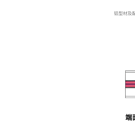
铝型材及
端