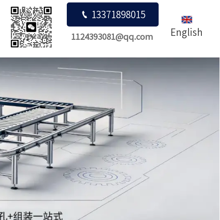

13371898015
English
1124393081@qq.com