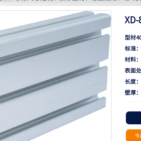
XD-
型材4
标准
材料：铝
表面处8
长度：
壁厚：
电话