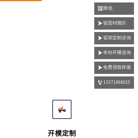

微信

铝型材报价

铝架定制咨询

非标开模咨询

免费领取样册

13371898015
开模定制