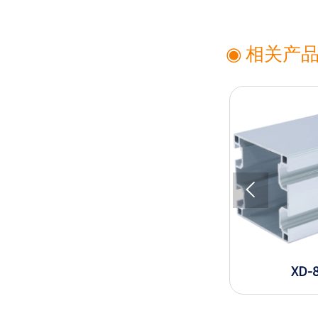
◉ 相关产

XD-6-2525
XD-